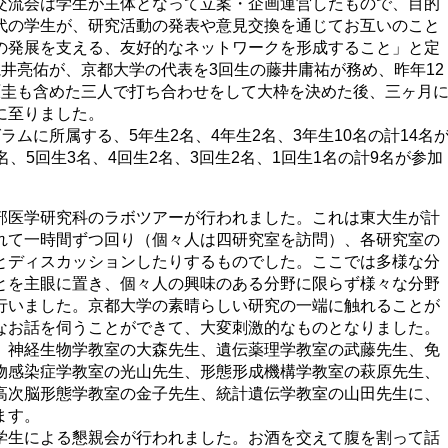
交流会は学生が主体となって立案・企画運営したもので、目的
代の学生が、研究活動の発表や意見交換を通じてお互いのこと
の発展を支える、友好的なネットワークを形成すること」と定
井亮佑が、京都大学の代表を3回生の藤井庸祐が務め、昨年12
原圭も含めた三人で打ち合わせをして大枠を決めた後、三ヶ月
に至りました。
ムに所属する、5年生2名、4年生2名、3年生10名の計14名
、5回生3名、4回生2名、3回生2名、1回生1名の計9名が参加
部医学研究科のラボツアーが行われました。これは東大生が計
れて一時間ずつ回り（個々人は四研究室を訪問）、各研究室の
とディスカッションしたりするものでした。ここでは多様な分
とを主眼に置き、個々人の興味のある分野に限らず様々な分野
行いました。京都大学の素晴らしい研究の一端に触れることが
なお話を伺うことができて、大変刺激的なものとなりました。
、神経生物学教室の大森先生、遺伝薬理学教室の武藤先生、免
物感染症学教室の光山先生、形態形成機構学教室の萩原先生、
高次脳形態学教室の金子先生、統計遺伝学教室の山田先生に、
ます。
学生による懇親会が行われました。お酒を交えて腹を割って話