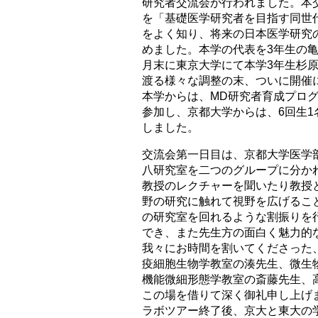
研究者交流会が行われました。本
を「基礎医学研究者を目指す同世
をよく知り、将来の日本医学研究
めました。本学の代表を3年生の亀
月末に東京大学にて本学3年生杉
渡る様々な調整の末、ついに開催
本学からは、MD研究者育成プログラ
参加し、京都大学からは、6回生1名
しました。
交流会第一日目は、京都大学医学
八研究室を二つのグループに分か
教授のレクチャーを聞いたり教授
野の研究に触れて視野を広げるこ
の研究室を回れるような割振りを
でき、また先生方の面白く魅力的
我々にお時間を割いてくださった
疫細胞生物学教室の湊先生、微生
機能微細形態学教室の斎藤先生、
この場を借りて深く御礼申し上げ
ラボツアー終了後、京大と東大の