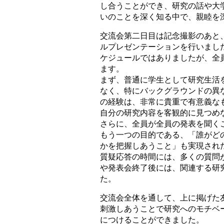
し合うことができ、研究の話や大
いのことを深く知る中で、親睦を
交流会第二日目は記念撮影のあと
ルプレゼンテーションを行いまし
ケジュールではありましたが、全
ます。
まず、普通に学生として研究生活
なく、特にバックグラウンドの異
の経験は、非常に貴重で有意義な
自分の研究内容を客観的に見つめ
さらに、全員が全員の発表を聞く
もう一つの目的である、「誰がど
かを把握しあうこと」も実現され
質疑応答の時間には、多くの質問
や発表会終了後には、関連する研
た。
交流会全体を通して、上に掲げた
刺激しあうことで研究へのモチベ
につけることができました。