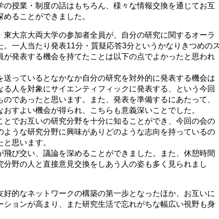
学の授業・制度の話はもちろん、様々な情報交換を通じてお互
深めることができました。
、東大京大両大学の参加者全員が、自分の研究に関するオーラ
た。一人当たり発表11分・質疑応答3分というかなりきつめの
員が発表する機会を持てたことは以下の点でよかったと思われ
を送っているとなかなか自分の研究を対外的に発表する機会は
なる人を対象にサイエンティフィックに発表する、という今回
ものであったと思います。また、発表を準備するにあたって、
なおすよい機会が得られ、こちらも意義深いことでした。
ことでお互いの研究分野を十分に知ることができ、今回の会の
のような研究分野に興味がありどのような志向を持っているの
たと思います。
が飛び交い、議論を深めることができました。また、休憩時間
究分野の人と直接意見交換をしあう人の姿も多く見られまし
友好的なネットワークの構築の第一歩となったほか、お互いに
ーションが高まり、また研究生活で忘れがちな幅広い視野も身